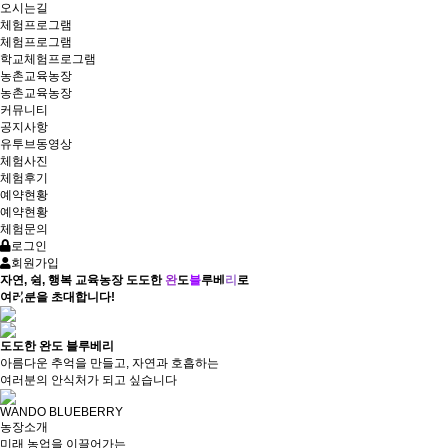
오시는길
체험프로그램
체험프로그램
학교체험프로그램
농촌교육농장
농촌교육농장
커뮤니티
공지사항
유투브동영상
체험사진
체험후기
예약현황
예약현황
체험문의
로그인
회원가입
자연, 쉼, 행복 교육농장 도도한
완
도
블
루베
리
로
여러분을 초대합니다!
도도한 완도 블루베리
아름다운 추억을 만들고, 자연과 호흡하는
여러분의 안식처가 되고 싶습니다
WANDO BLUEBERRY
농장소개
미래 농업을 이끌어가는