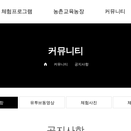
체험프로그램
농촌교육농장
커뮤니티
체험프로그램
농촌교육농장
공지사항
학교체험프로그램
유투브동영상
커뮤니티
체험사진
체험후기
커뮤니티
공지사항
항
유투브동영상
체험사진
공지사항