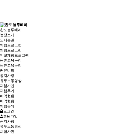
완도블루베리
농장소개
오시는길
체험프로그램
체험프로그램
학교체험프로그램
농촌교육농장
농촌교육농장
커뮤니티
공지사항
유투브동영상
체험사진
체험후기
예약현황
예약현황
체험문의
로그인
회원가입
공지사항
유투브동영상
체험사진